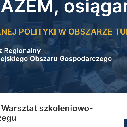
 RAZEM, osiąg
NEJ POLITYKI W OBSZARZE TU
z Regionalny
ejskiego Obszaru Gospodarczego
- Warsztat szkoleniowo-
zegu