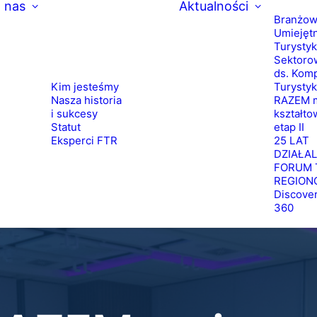
 nas
Aktualności
Branżow
Umiejętn
Turysty
Sektoro
ds. Komp
Kim jesteśmy
Turysty
Nasza historia
RAZEM m
i sukcesy
kształto
Statut
etap II
Eksperci FTR
25 LAT
DZIAŁA
FORUM 
REGION
Discove
360