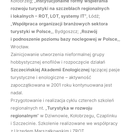
Kołobrzeg; „
Instytucjonalne formy wspierania
rozwoju turystyki na szczeblach regionalnych
i lokalnych – ROT, LOT, systemy IT”
, Łódź;
„
Współpraca organizacji branżowych sektora
turystyki w Polsce
„, Bydgoszcz; „
Rozwój
i podnoszenie poziomu bazy noclegowej w Polsce
„,
Wrocław.
Zainicjowanie utworzenia nieformalnej grupy
hobbystycznej enofilów i rozpoczęcie działań
Szczecińskiej Akademii Enologicznej
łączącej pasje
turystyczne i enologiczne – aktywność
zapoczątkowana w 2001 roku kontynuowana jest
nadal.
Przygotowanie i realizacja cyklu czterech szkoleń
regionalnych nt. „
Turystyka w rozwoju
regionalnym
” w Dziwnowie, Kołobrzegu, Czaplinku
i Szczecinie. Szkolenie realizowane we współpracy
z Urzędem Marszałkowskim i ZROT.