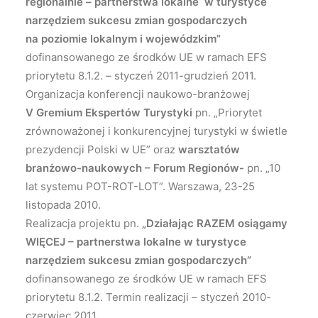
regionalnie – partnerstwa lokalne
w turystyce
narzędziem sukcesu zmian gospodarczych
na poziomie lokalnym i wojewódzkim”
dofinansowanego ze środków UE w ramach EFS
priorytetu 8.1.2. – styczeń 2011-grudzień 2011.
Organizacja konferencji naukowo-branżowej
V Gremium Ekspertów Turystyki
pn. „Priorytet
zrównoważonej i konkurencyjnej turystyki w świetle
prezydencji Polski w UE” oraz
warsztatów
branżowo-naukowych – Forum Regionów-
pn. „10
lat systemu POT-ROT-LOT”. Warszawa, 23-25
listopada 2010.
Realizacja projektu pn.
„Działając RAZEM osiągamy
WIĘCEJ – partnerstwa lokalne w turystyce
narzędziem sukcesu zmian gospodarczych”
dofinansowanego ze środków UE w ramach EFS
priorytetu 8.1.2. Termin realizacji – styczeń 2010-
czerwiec 2011
.