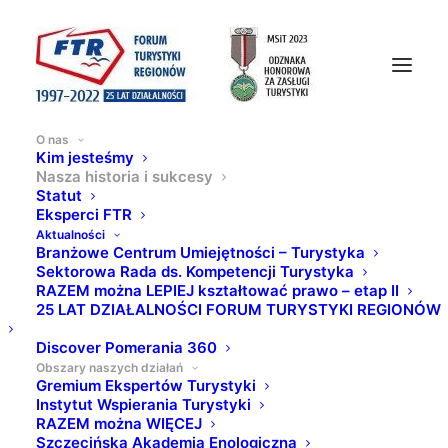
O nas
Kim jesteśmy
Nasza historia i sukcesy
Statut
NASZE SUKCESY,
Eksperci FTR
Aktualności
NASZA HISTORIA
Branżowe Centrum Umiejętności – Turystyka
Sektorowa Rada ds. Kompetencji Turystyka
RAZEM można LEPIEJ kształtować prawo – etap II
25 LAT DZIAŁALNOŚCI FORUM TURYSTYKI REGIONÓW
Dowiedz się jakie projekty realizujemy
Discover Pomerania 360
i czym zajmowaliśmy się w przeszłości.
Obszary naszych działań
Gremium Ekspertów Turystyki
Instytut Wspierania Turystyki
RAZEM można WIĘCEJ
Szczecińska Akademia Enologiczna