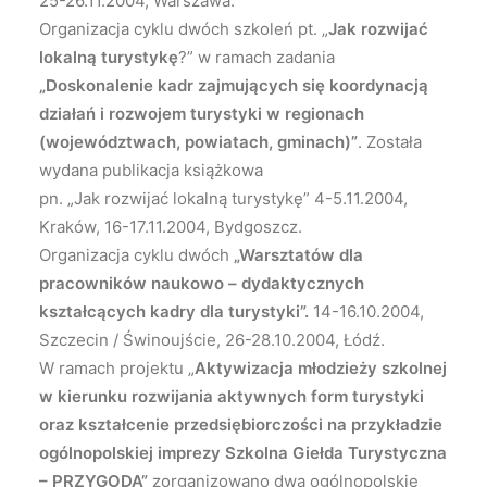
25-26.11.2004, Warszawa.
Organizacja cyklu dwóch szkoleń pt. „
Jak rozwijać
lokalną turystykę
?” w ramach zadania
„Doskonalenie kadr zajmujących się koordynacją
działań i rozwojem turystyki w regionach
(województwach, powiatach, gminach)”
. Została
wydana publikacja książkowa
pn. „Jak rozwijać lokalną turystykę” 4-5.11.2004,
Kraków, 16-17.11.2004, Bydgoszcz.
Organizacja cyklu dwóch
„Warsztatów dla
pracowników naukowo – dydaktycznych
kształcących kadry dla turystyki”.
14-16.10.2004,
Szczecin / Świnoujście, 26-28.10.2004, Łódź.
W ramach projektu „
Aktywizacja młodzieży szkolnej
w kierunku rozwijania aktywnych form turystyki
oraz kształcenie przedsiębiorczości na przykładzie
ogólnopolskiej imprezy Szkolna Giełda Turystyczna
– PRZYGODA”
zorganizowano dwa ogólnopolskie