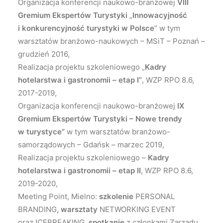
Organizacja konferencji naukowo-branżowej
VIII
Gremium Ekspertów Turystyki
„
Innowacyjność
i konkurencyjność turystyki w Polsce
” w tym
warsztatów branżowo-naukowych – MSiT – Poznań –
grudzień 2016,
Realizacja projektu szkoleniowego „
Kadry
hotelarstwa i gastronomii
– etap I”
, WZP RPO 8.6,
2017-2019,
Organizacja konferencji naukowo-branżowej
IX
Gremium Ekspertów Turystyki –
Nowe trendy
w turystyce”
w tym warsztatów branżowo-
samorządowych – Gdańsk – marzec 2019,
Realizacja projektu szkoleniowego –
Kadry
hotelarstwa i gastronomii
– etap II
, WZP RPO 8.6,
2019-2020,
Meeting Point, Mielno:
szkolenie
PERSONAL
BRANDING
, warsztaty
NETWORKING EVENT
oraz ICEBREAKING,
spotkanie
z członkami Zarządu